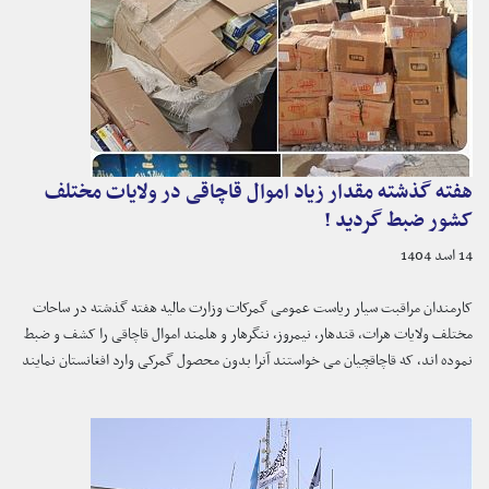
هفته گذشته مقدار زیاد اموال قاچاقی در ولایات مختلف
کشور ضبط گردید !
14 اسد 1404
کارمندان مراقبت سیار ریاست عمومی گمرکات وزارت مالیه هفته گذشته در ساحات
مختلف ولایات هرات، قندهار، نیمروز، ننگرهار و هلمند اموال قاچاقی را کشف و ضبط
نموده اند، که قاچاقچیان می خواستند آنرا بدون محصول گمرکی وارد افغانستان نمایند