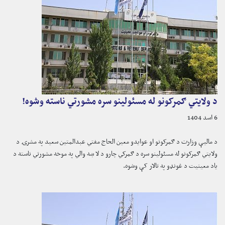
د ولایتي ګمرکونو له مسئولینو سره مشورتي ناسته وشوه!
6 اسد 1404
د مالیې وزارت د ګمرکونو او عوایدو معین الحاج مفتي عبدالمتین سعید په مشرۍ د
ولایتي ګمرکونو له مسئولینو سره د ګمرکي چارو د لا ښه والي په موخه مشورتي ناسته د
یاد معینیت د غونډو په تالار کې وشوه.