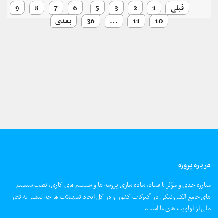
قبلی
1
2
3
5
6
7
8
9
10
11
…
36
بعدی
درباره پروژه
مبارزه جدی و مؤثر با فساد، ساده سازی پروسه ها و سیستم های کاری، نصب سیستم
های جامع الکترونیکی در گمرکات کشور و در کل ایجاد تسهیلات هر چه بیشتر به تجار
ملی از اولویت های ما است.