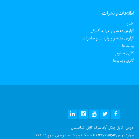
اطلاعات و نشرات
اخبار
گزارش هفته وار عواید گمرکی
گزارش هفته وار واردات و صادرات
بیانیه ها
گالری تصاویر
گالری ویدیوها
ادرس:
کابل جلال آباد سرک کابل افغانستان
شماره تماس:
0202924858 د شکایتونو د ثبت رسمي شمېره : 221