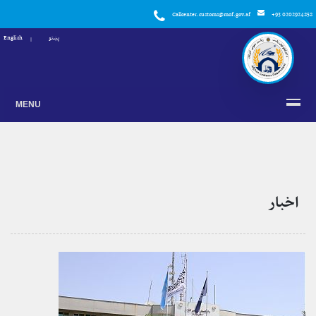
Callcenter.customs@mof.gov.af
+93 0202924858
پښتو
English
MENU
اخبار