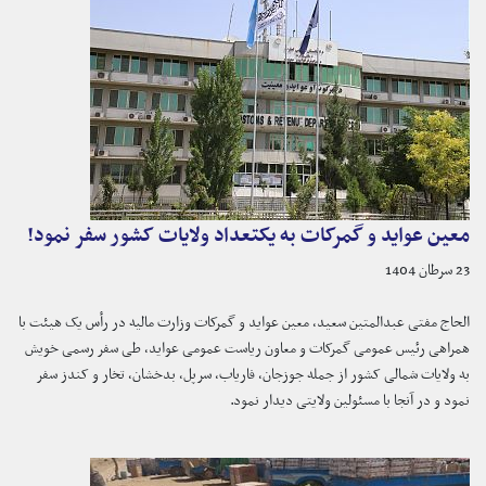
معین عواید و گمرکات به یکتعداد ولایات کشور سفر نمود!
23 سرطان 1404
الحاج مفتی عبدالمتین سعید، معین عواید و گمرکات وزارت مالیه در رأس یک هیئت با
همراهی رئیس عمومی گمرکات و معاون ریاست عمومی عواید، طی سفر رسمی خویش
به ولایات شمالی کشور از جمله جوزجان، فاریاب، سرپل، بدخشان، تخار و کندز سفر
نمود و در آنجا با مسئولین ولایتی دیدار نمود.